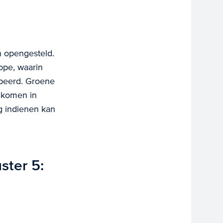
n opengesteld.
ope, waarin
peerd. Groene
t komen in
g indienen kan
ster 5: