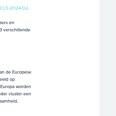
CL5-2024-D2-
giers en
3 verschillende
van de Europese
peeld op
n Europa worden
eder cluster een
zaamheid,