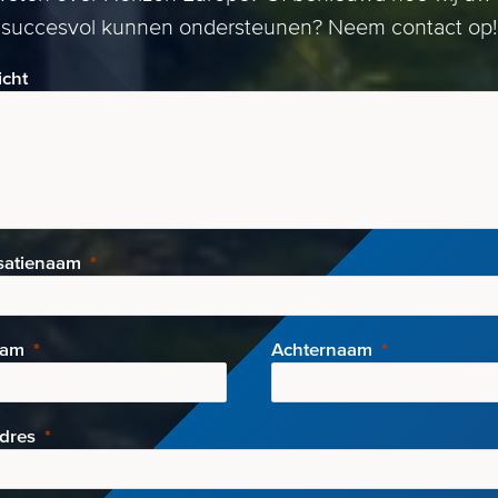
succesvol kunnen ondersteunen? Neem contact op!
icht
satienaam
aam
Achternaam
adres