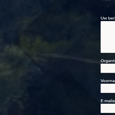
Uw ber
Organi
Voorn
E-mai
l