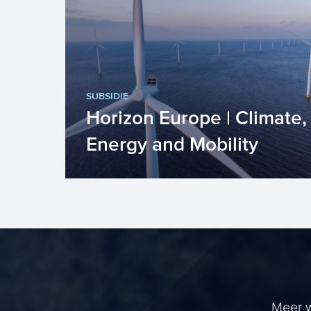
subsidieprogramma voor
baanbrekend onderzoek,
technologische ontwikk...
SUBSIDIE
Horizon Europe | Climate,
Energy and Mobility
Europa heeft als doel om in 2050
klimaatneutraal te zijn. Om dit te
bereiken is het belangrijk dat d...
Meer w