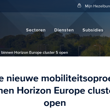
Zoeken
Mijn Hezelbur
Sectoren
Diensten
Subsidies
 binnen Horizon Europe cluster 5 open
 nieuwe mobiliteitsopr
nen Horizon Europe clust
open