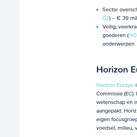
Sector oversch
02
) – € 39 mi
Veilig, veerkr
goederen (
HO
onderwerpen
Horizon E
Horizon Europe
i
Commissie (EC). 
wetenschap en in
aangepakt. Horizo
eigen focusgroep
voedsel, milieu, 