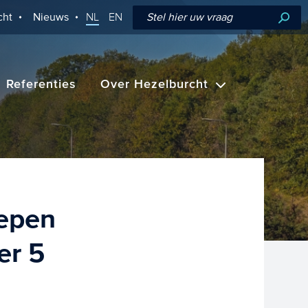
cht
Nieuws
NL
EN
Referenties
Over Hezelburcht
oepen
er 5