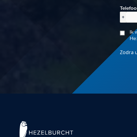
Telefo
+
Ik 
Hez
Zodra u