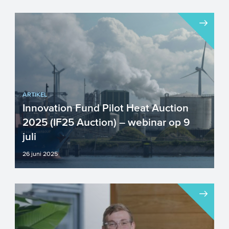
ARTIKEL
Innovation Fund Pilot Heat Auction
2025 (IF25 Auction) – webinar op 9
juli
26 juni 2025
Op 9 juli 2025 wordt een webinar
georganiseerd voor de opkomende
Innovation Fund pilot ‘Industrial...