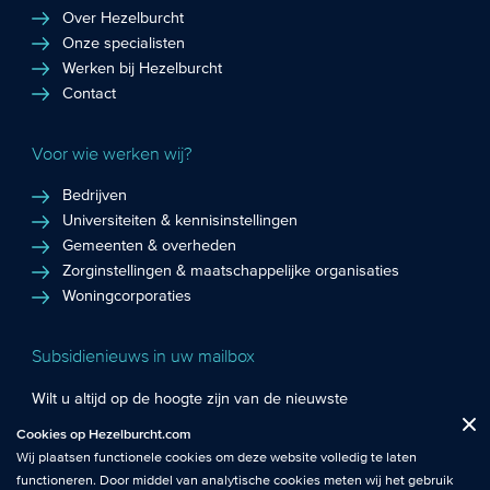
Over Hezelburcht
Onze specialisten
Werken bij Hezelburcht
Contact
Voor wie werken wij?
Bedrijven
Universiteiten & kennisinstellingen
Gemeenten & overheden
Zorginstellingen & maatschappelijke organisaties
Woningcorporaties
Subsidienieuws in uw mailbox
Wilt u altijd op de hoogte zijn van de nieuwste
Fuctionele cookies
: De functionele cookies plaatsen wij altijd en zijn
subsidiekansen en het laatste subsidienieuws? Schrijf u in
Cookies op Hezelburcht.com
Close
noodzakelijk om de website goed te laten werken.
voor de Hezelburcht Subsidienieuwsbrief!
Wij plaatsen functionele cookies om deze website volledig te laten
functioneren. Door middel van analytische cookies meten wij het gebruik