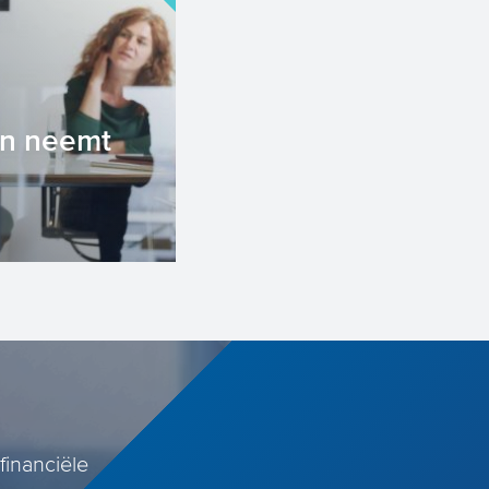
en neemt
dacht aan uw
? Vangt u
vragen van e...
financiële