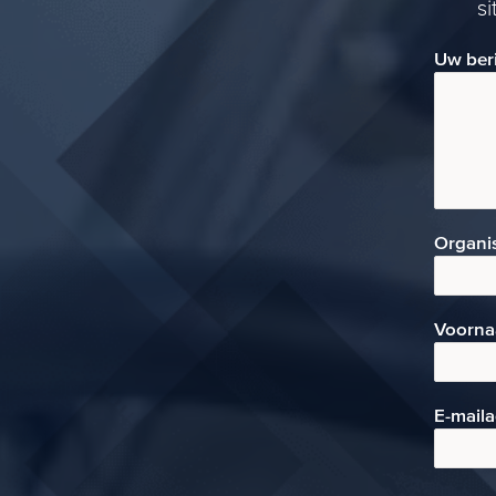
s
Uw ber
Organi
Voorn
E-mai
l