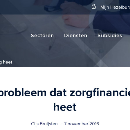
Zoeken
Mijn Hezelbur
Sectoren
Diensten
Subsidies
g heet
probleem dat zorgfinanci
heet
Gijs Bruijsten
7 november 2016