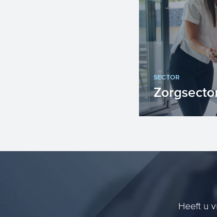
SECTOR
Zorgsecto
“Lopen wij sub
speelt deze v
organisatie. Vee
Heeft u v