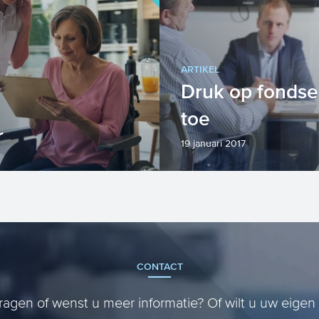
ARTIKEL
Druk op fonds
toe
r
19 januari 2017
sidies mis”? Wellicht
Besteed u genoeg aan
raag ook binnen uw
fondsenwervingsbeleid
l zorginste...
dikwijls bot bij het aan
CONTACT
ragen of wenst u meer informatie? Of wilt u uw eigen 