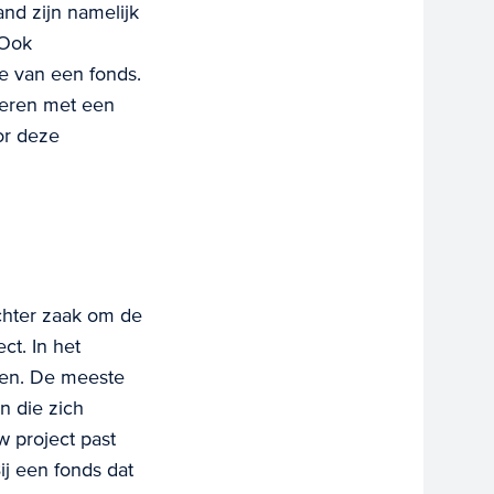
and zijn namelijk
 Ook
e van een fonds.
deren met een
or deze
chter zaak om de
ct. In het
ken. De meeste
n die zich
w project past
j een fonds dat