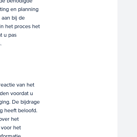
j de benodigde
ting en planning
 aan bij de
n het proces het
t u pas
.
eactie van het
nden voordat u
ging. De bijdrage
g heeft beloofd.
over het
 voor het
formatie.