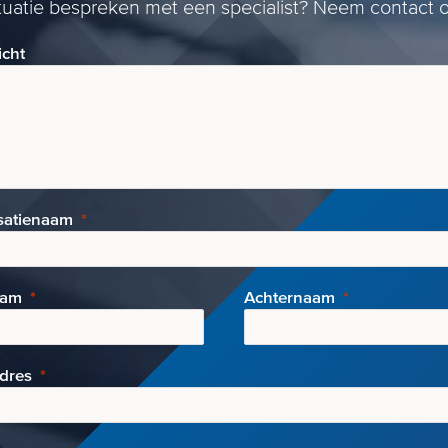
ituatie bespreken met een specialist? Neem contact o
icht
satienaam
aam
Achternaam
adres