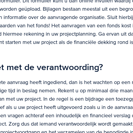
formulier. Dit formulier kunt u dan online invullen waarbi
worden geüpload. Bijlagen bestaan meestal uit een begro
 informatie over de aanvragende organisatie. Sluit hierbij
arden van het fonds! Het aanvragen van een fonds kost i
d hiermee rekening in uw projectplanning. Ga ervan uit da
t starten met uw project als de financiële dekking rond is
et met de verantwoording?
te aanvraag heeft ingediend, dan is het wachten op een r
nige tijd in beslag nemen. Rekent u op minimaal drie maa
an met uw project. In de regel is een bijdrage een toezeg
ief als u uw project heeft uitgevoerd zoals u in de aanvraa
n vragen achteraf een inhoudelijk en financieel verslag 
ect. Zorg dus dat iemand verantwoordelijk wordt gemaakt
projectvoortgang en het verzamelen van de benodigde in