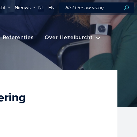
cht
Nieuws
NL
EN
Referenties
Over Hezelburcht
ering