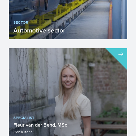
SECTOR
Automotive sector
Na meer dan honderd jaar onstuimige
groei staat de Automotive sector voor een
aantal geweldige opgav...
SPECIALIST
Fleur van der Bend, MSc
Consultant