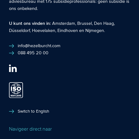
adviesbureau met 175 subsidieprofessionals: geen subsidie is
ons onbekend.
U kunt ons vinden in:
Amsterdam
,
Brussel
,
Den Haag
,
Düsseldorf
,
Hoevelaken
,
Eindhoven
en
Nijmegen
.
info@hezelburcht.com
088 495 20 00
Switch to English
Navigeer direct naar