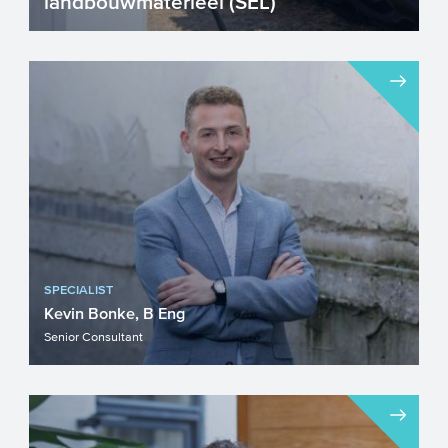
landbouwmaterieel (SEL)
Wilt u uw landbouwbedrijf
toekomstbestendig maken en
tegelijkertijd uw afhankelijkheid van
fossiele ...
SPECIALIST
Kevin Bonke, B Eng
Senior Consultant