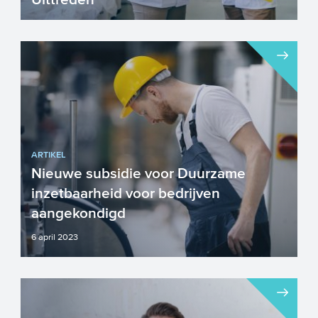
De MDIEU subsidie is een
subsidieregeling voor werkgevers om te
investeren in een gemotiveerde, gezo...
ARTIKEL
Nieuwe subsidie voor Duurzame
inzetbaarheid voor bedrijven
aangekondigd
6 april 2023
Het Ministerie van Sociale Zaken en
Werkgelegenheid (SZW) heeft een nieuwe