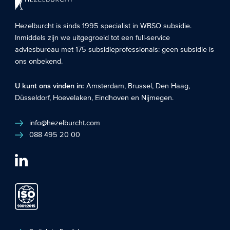
Hezelburcht is sinds 1995 specialist in
WBSO subsidie
.
Inmiddels zijn we uitgegroeid tot een full-service
adviesbureau met 175 subsidieprofessionals: geen subsidie is
ons onbekend.
U kunt ons vinden in:
Amsterdam
,
Brussel
,
Den Haag
,
Düsseldorf
,
Hoevelaken
,
Eindhoven
en
Nijmegen
.
info@hezelburcht.com
088 495 20 00