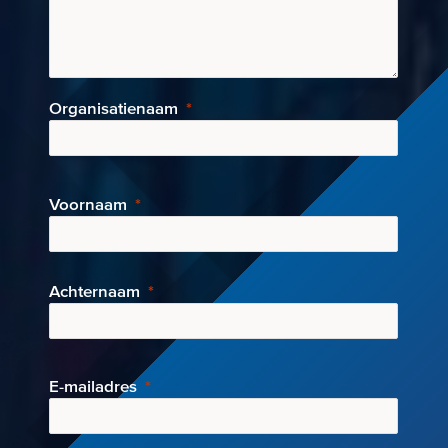
Organisatienaam
Voornaam
Achternaam
E-mai
ladres