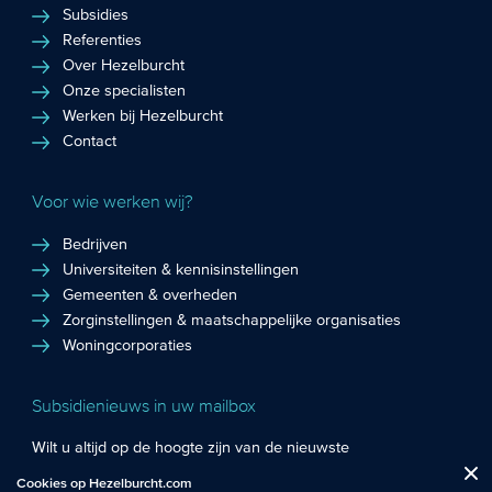
Subsidies
Referenties
Over Hezelburcht
Onze specialisten
Werken bij Hezelburcht
Contact
Voor wie werken wij?
Bedrijven
Universiteiten & kennisinstellingen
Gemeenten & overheden
Zorginstellingen & maatschappelijke organisaties
Woningcorporaties
Subsidienieuws in uw mailbox
Wilt u altijd op de hoogte zijn van de nieuwste
Fuctionele cookies
: De functionele cookies plaatsen wij altijd en zijn
subsidiekansen en het laatste subsidienieuws? Schrijf u in
Cookies op Hezelburcht.com
Close