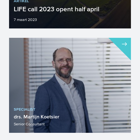
ARTIKEL
LIFE call 2023 opent half april
7 maart 2023
Bent u bezig met een project gericht op
milieu en/of klimaat? Zoals het
tegengaan van geluidsoverlas...
SPECIALIST
drs. Martijn Koetsier
Senior Consultant