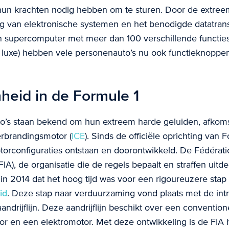
 hun krachten nodig hebben om te sturen. Door de extree
ng van elektronische systemen en het benodigde datatrans
n supercomputer met meer dan 100 verschillende functies 
en luxe) hebben vele personenauto’s nu ook functieknoppen
eid in de Formule 1
o’s staan bekend om hun extreem harde geluiden, afkoms
rbrandingsmotor (
ICE
). Sinds de officiële oprichting van 
otorconfiguraties ontstaan en doorontwikkeld. De Fédérati
FIA), de organisatie die de regels bepaalt en straffen uitd
in 2014 dat het hoog tijd was voor een rigoureuzere stap i
id
. Deze stap naar verduurzaming vond plaats met de int
andrijflijn. Deze aandrijflijn beschikt over een convention
r en een elektromotor. Met deze ontwikkeling is de FIA 