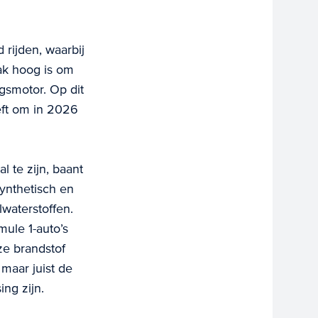
 rijden, waarbij
aak hoog is om
gsmotor. Op dit
eft om in 2026
 te zijn, baant
synthetisch en
lwaterstoffen.
mule 1-auto’s
ze brandstof
 maar juist de
ng zijn.