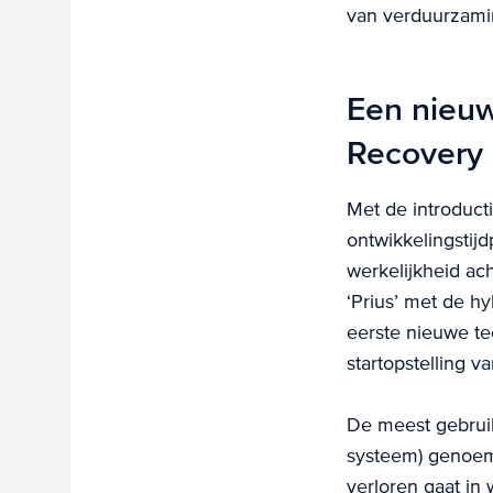
van verduurzamin
Een nieuw
Recovery
Met de introducti
ontwikkelingstij
werkelijkheid ach
‘Prius’ met de h
eerste nieuwe te
startopstelling v
De meest gebruik
systeem) genoemd
verloren gaat in