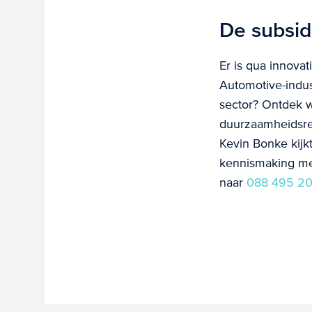
De subsid
Er is qua innova
Automotive-indus
sector? Ontdek we
duurzaamheidsreg
Kevin Bonke kijk
kennismaking met
naar
088 495 20