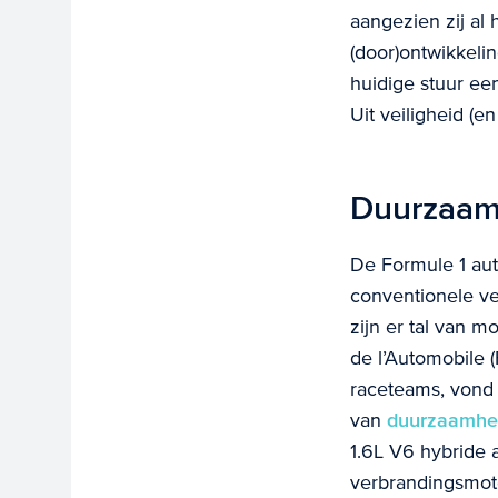
aangezien zij al
(door)ontwikkeli
huidige stuur ee
Uit veiligheid (
Duurzaamh
De Formule 1 aut
conventionele ve
zijn er tal van m
de l’Automobile (
raceteams, vond 
van
duurzaamhe
1.6L V6 hybride a
verbrandingsmoto