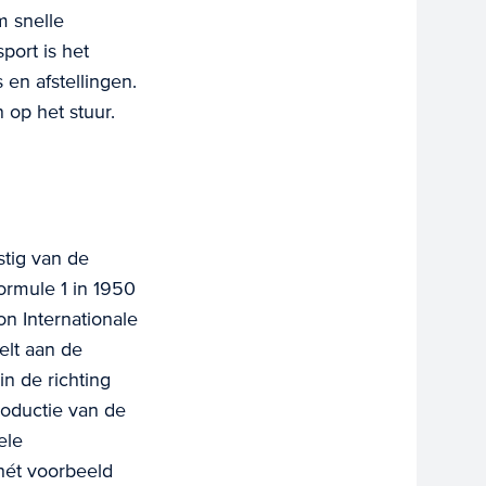
m snelle
port is het
en afstellingen.
 op het stuur.
tig van de
Formule 1 in 1950
on Internationale
eelt aan de
n de richting
roductie van de
ele
hét voorbeeld