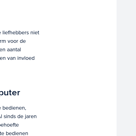
liefhebbers niet
form voor de
en aantal
 en van invloed
puter
e bedienen,
Al sinds de jaren
behoefte
 te bedienen