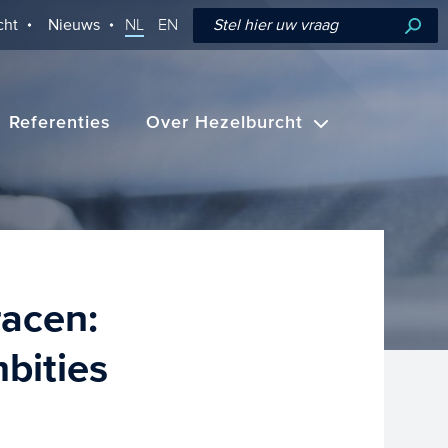
cht
Nieuws
NL
EN
Referenties
Over Hezelburcht
racen:
bities