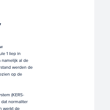
y
uw
e 1 liep in
 namelijk al de
erstand werden de
gezien op de
ystem (KERS-
 dat normaliter
n werkt de