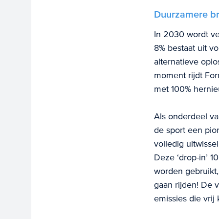
Duurzamere br
In 2030 wordt ver
8% bestaat uit v
alternatieve opl
moment rijdt For
met 100% hernieu
Als onderdeel va
de sport een pio
volledig uitwisse
Deze ‘drop-in’ 1
worden gebruikt,
gaan rijden! De v
emissies die vri