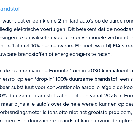
andstof
wacht dat er een kleine 2 miljard auto’s op de aarde rond
olledig elektrische voertuigen. Dit betekent dat de noodz
ossingen te ontwikkelen voor de conventionele verbrandin
mule 1 al met 10% hernieuwbare Ethanol, waarbij FIA stre
wbare brandstoffen of energiedragers te racen.
n de plannen van de Formule 1 om in 2030 klimaatneutraal
niersrol op een
‘drop-in’ 100% duurzame brandstof
: een 
lbaar substituut voor conventionele aardolie-afgeleide koo
00% duurzame brandstof zal niet alleen vanaf 2026 in For
 maar bijna alle auto’s over de hele wereld kunnen op de
erbrandingsmotor is tenslotte niet het grootste probleem,
j komen. Een duurzamere brandstof kan hiervoor de oplossi