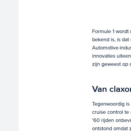
Formule 1 wordt 
bekend is, is dat
Automotive-indust
innovaties uitee
zijn geweest op d
Van claxo
Tegenwoordig is 
cruise control te
’60 rijden onbe
ontstond omdat z