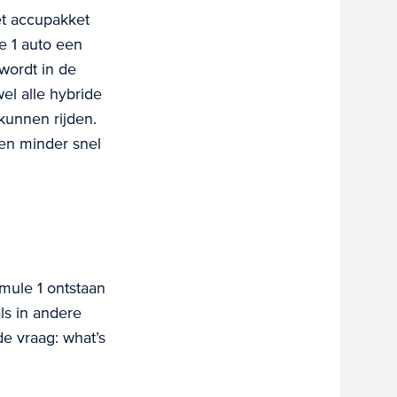
et accupakket
e 1 auto een
 wordt in de
l alle hybride
kunnen rijden.
en minder snel
mule 1 ontstaan
ls in andere
de vraag: what’s