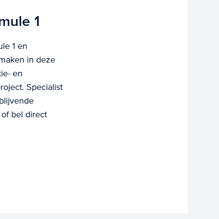
mule 1
ule 1 en
n maken in deze
ie- en
oject. Specialist
blijvende
of bel direct