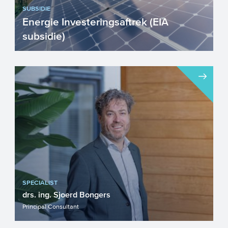
SUBSIDIE
Energie Investeringsaftrek (EIA
subsidie)
De EIA levert fiscaal voordeel op over
investeringen van bedrijven in
energiebesparende technieken e...
SPECIALIST
drs. ing. Sjoerd Bongers
Principal Consultant