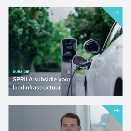
SUBSIDIE
SPRILA subsidie voor
laadinfrastructuur
SPRILA, de Subsidieregeling voor Private
Laadinfrastructuur, helpt ondernemers bij
het investeren in...