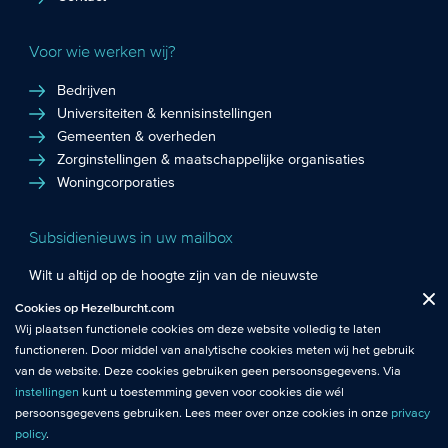
Voor wie werken wij?
Bedrijven
Universiteiten & kennisinstellingen
Gemeenten & overheden
Zorginstellingen & maatschappelijke organisaties
Woningcorporaties
Subsidienieuws in uw mailbox
Wilt u altijd op de hoogte zijn van de nieuwste
Fuctionele cookies
: De functionele cookies plaatsen wij altijd en zijn
subsidiekansen en het laatste subsidienieuws? Schrijf u in
Cookies op Hezelburcht.com
Close
noodzakelijk om de website goed te laten werken.
voor de Hezelburcht Subsidienieuwsbrief!
Wij plaatsen functionele cookies om deze website volledig te laten
functioneren. Door middel van analytische cookies meten wij het gebruik
Analytische cookies
: Met analytische cookies meten wij het gebruik van
Inschrijven nieuwsbrief
van de website. Deze cookies gebruiken geen persoonsgegevens. Via
de website. Zo krijgen wij beter inzicht in het functioneren van de
instellingen
kunt u toestemming geven voor cookies die wél
website.
persoonsgegevens gebruiken. Lees meer over onze cookies in onze
privacy
policy
.