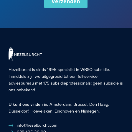
Verzenden
Hezelburcht is sinds 1995 specialist in
WBSO subsidie
.
Inmiddels zijn we uitgegroeid tot een full-service
adviesbureau met 175 subsidieprofessionals: geen subsidie is
ons onbekend.
U kunt ons vinden in:
Amsterdam
,
Brussel
,
Den Haag
,
Düsseldorf
,
Hoevelaken
,
Eindhoven
en
Nijmegen
.
info@hezelburcht.com