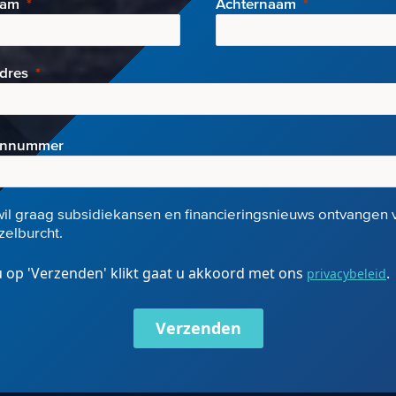
aam
Achternaam
adres
onnummer
wil graag subsidiekansen en financieringsnieuws ontvangen 
elburcht.
 op 'Verzenden' klikt gaat u akkoord met ons
.
privacybeleid
Verzenden