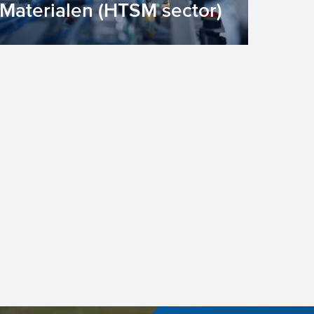
Materialen (HTSM sector)
Nederland is trots op haar
toonaangevende High Tech sector.
Nederlandse High Tech materialen,
compon...