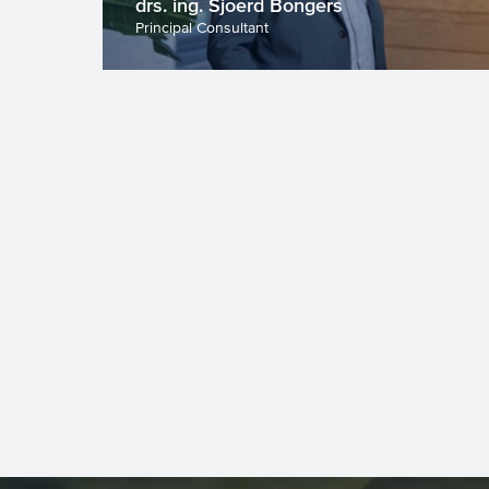
drs. ing. Sjoerd Bongers
Principal Consultant