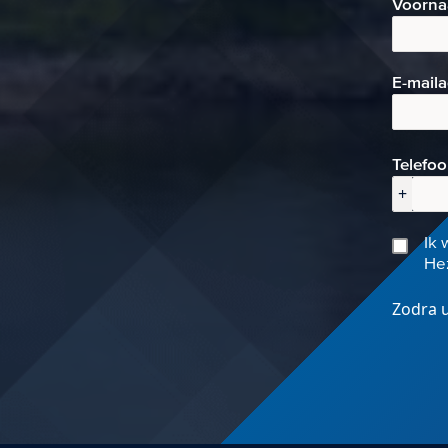
Voorn
E-mai
l
Telefo
+
Ik 
Hez
Zodra u