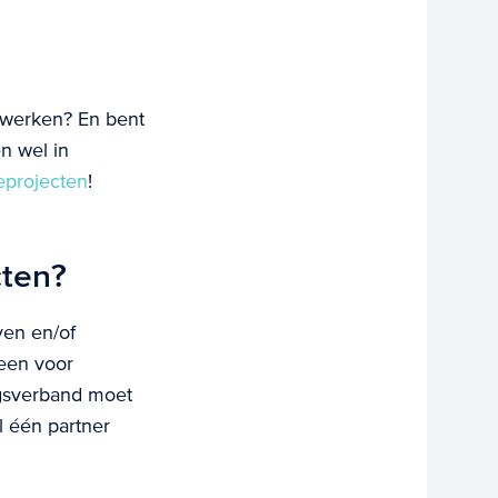
itwerken? En bent
n wel in
eprojecten
!
cten?
ven en/of
leen voor
ngsverband moet
l één partner