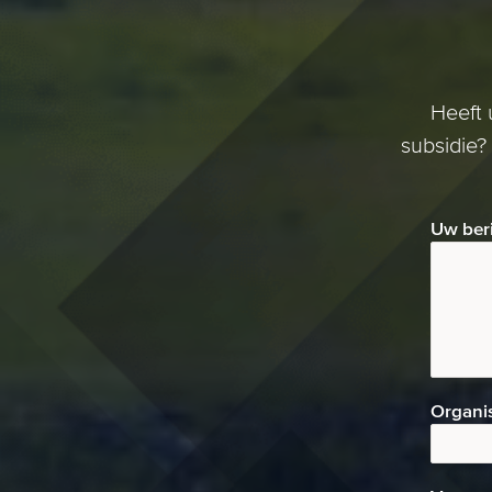
Heeft 
subsidie?
Uw ber
Organi