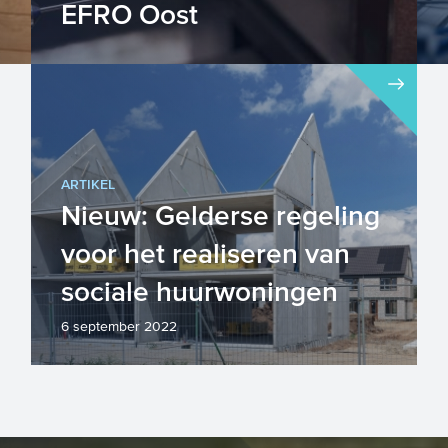
EFRO Oost
Het EFRO-programma voor de regio
Oost zet in het op het versterken van
economische groei, vernieuwin...
ARTIKEL
Nieuw: Gelderse regeling
voor het realiseren van
sociale huurwoningen
6 september 2022
De woningnood is hoog in heel
Nederland. Naast landelijke