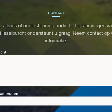
regelingen als de Woningbouwimpuls
zijn er...
CONTACT
u advies of ondersteuning nodig bij het aanvragen v
 Hezelburcht ondersteunt u graag. Neem contact op
informatie:
icht
satienaam