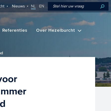
cht
Nieuws
NL
EN
Referenties
Over Hezelburcht
nd
voor
limmer
nd