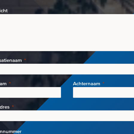
icht
satienaam
aam
Achternaam
adres
onnummer