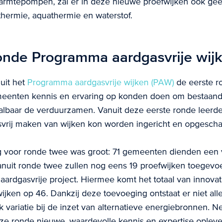
armtepompen, zal er in deze nieuwe proefwijken ook ge
hermie, aquathermie en waterstof.
nde Programma aardgasvrije wij
uit het
Programma aardgasvrije wijken (PAW)
de eerste r
enten kennis en ervaring op konden doen om bestaand
albaar de verduurzamen. Vanuit deze eerste ronde leerde
svrij maken van wijken kon worden ingericht en opgescha
g voor ronde twee was groot: 71 gemeenten dienden een v
anuit ronde twee zullen nog eens 19 proefwijken toegev
 aardgasvrije project. Hiermee komt het totaal van innova
jken op 46. Dankzij deze toevoeging ontstaat er niet al
variatie bij de inzet van alternatieve energiebronnen. Ne
ze ronde nieuwe, waardevolle kennis en expertise oplev