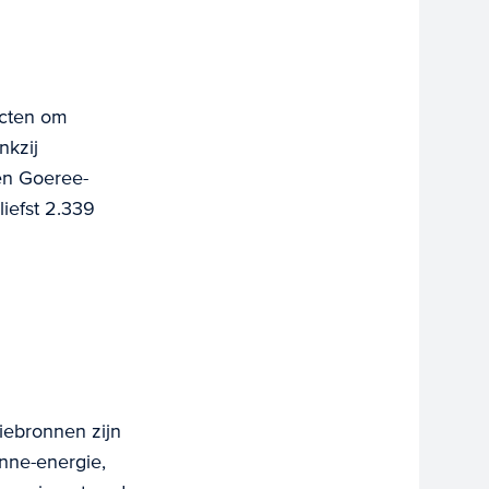
ecten om
nkzij
en Goeree-
iefst 2.339
giebronnen zijn
onne-energie,