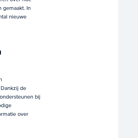
n gemaakt. In
ntal nieuwe
n
n
 Dankzij de
ondersteunen bij
odige
ormatie over