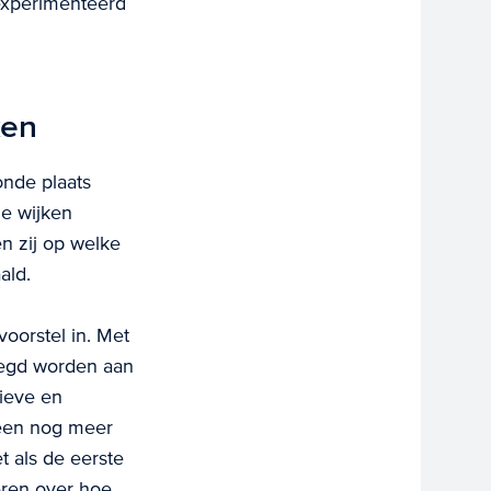
ëxperimenteerd
ken
onde plaats
e wijken
n zij op welke
ald.
oorstel in. Met
oegd worden aan
tieve en
leen nog meer
t als de eerste
eren over hoe