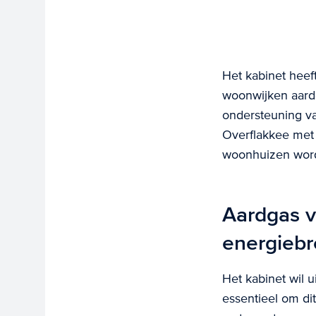
Het kabinet heef
woonwijken aardg
ondersteuning v
Overflakkee met 
woonhuizen wor
Aardgas v
energieb
Het kabinet wil u
essentieel om di