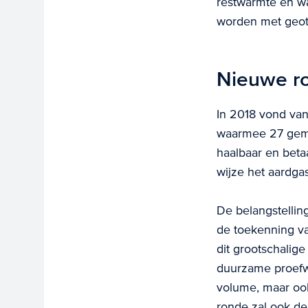
restwarmte en w
worden met geot
Nieuwe ro
In 2018 vond van
waarmee 27 geme
haalbaar en beta
wijze het aardga
De belangstellin
de toekenning v
dit grootschalige
duurzame proefwi
volume, maar ook 
ronde zal ook de