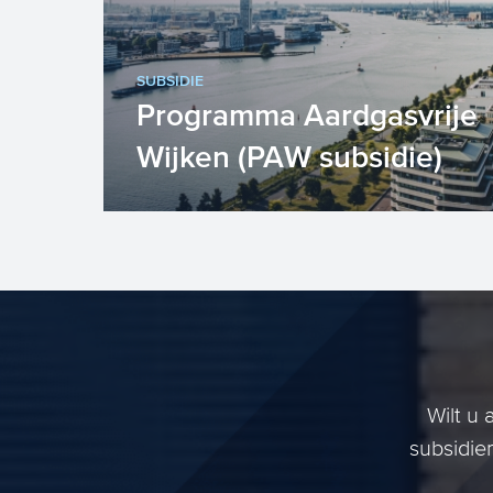
SUBSIDIE
Programma Aardgasvrije
Wijken (PAW subsidie)
Middels het Programma Aardgasvrije
Wijken (PAW subsidie) krijgen
gemeenten een bijdrage voor het
aar...
Wilt u
subsidie