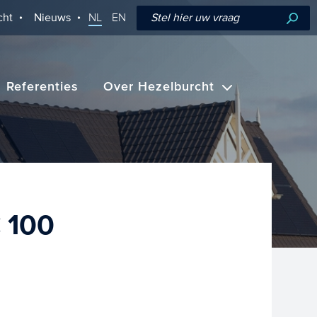
cht
Nieuws
NL
EN
Referenties
Over Hezelburcht
€ 100