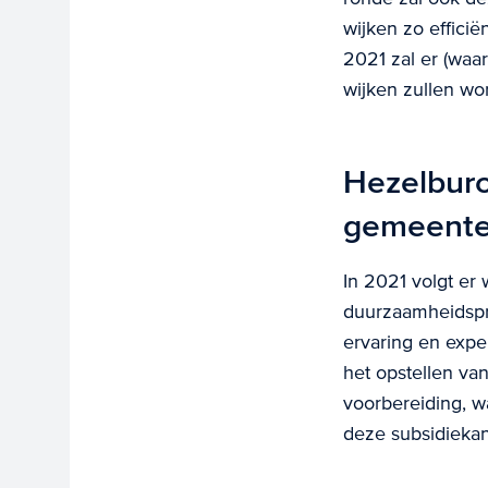
wijken zo effici
2021 zal er (waa
wijken zullen w
Hezelburc
gemeent
In 2021 volgt er
duurzaamheidspro
ervaring en expe
het opstellen va
voorbereiding, w
deze subsidiekan