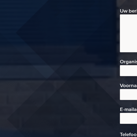
Uw ber
Organi
Voorn
E-mai
l
Telefo