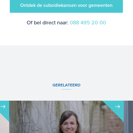
Ontdek de subsidiekansen voor gemeenten
Of bel direct naar:
088 495 20 00
GERELATEERD