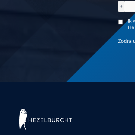
+
Ik 
Hez
Zodra u