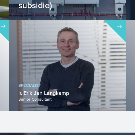
subsidie)
De Demonstratie energie-innovatie
financiert demonstratieprojecten, die
leiden tot energiebesparing ...
SPECIALIST
ir. Erik Jan Langkamp
Senior Consultant