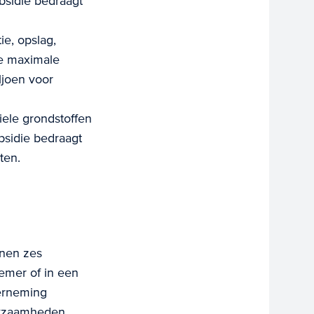
bsidie bedraagt
ie, opslag,
De maximale
ljoen voor
siele grondstoffen
bsidie bedraagt
ten.
nnen zes
emer of in een
erneming
rkzaamheden