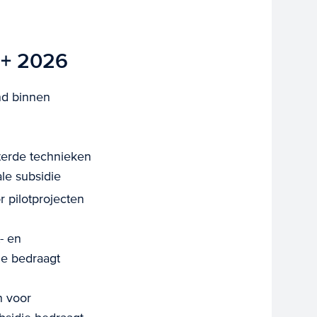
I+ 2026
nd binnen
erde technieken
le subsidie
 pilotprojecten
t- en
ie bedraagt
n voor