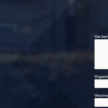
grootschalige energieo...
Uw ber
Organi
Voorn