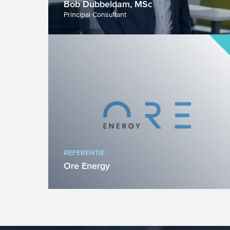
Bob Dubbeldam, MSc
Principal Consultant
REFERENTIE
Ore Energy
Ore Energy is een innovatieve speler
in de energietransitie die zich richt op