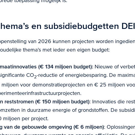
rede toepassing mogelijk is.
thema’s en subsidiebudgetten DE
openstelling van 2026 kunnen projecten worden ingedie
houdelijke thema’s met ieder een eigen budget:
imaatinnovaties (€ 134 miljoen budget):
Nieuwe of verbet
significante CO
-reductie of energiebesparing. De maxima
2
 miljoen voor demonstratieprojecten en € 25 miljoen voor
perimenteerinfrastructuurprojecten.
n reststromen (€ 150 miljoen budget)
: Innovaties die res
omzetten in duurzame energie of grondstoffen. De subsid
miljoen per project.
g van de gebouwde omgeving (€ 6 miljoen)
: Oplossinge