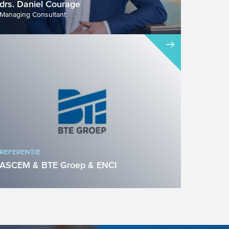
drs. Daniel Courage
Managing Consultant
REFERENTIE
ASCEM & BTE Groep & ENCI
Project Urban Cement De
cementindustrie is een energie-