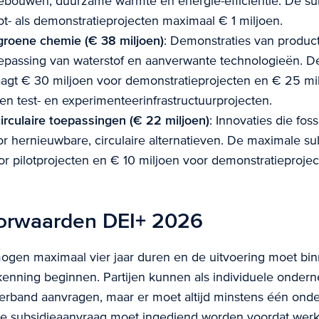
gebouwen, duurzame warmte en energie-efficiëntie. De su
ot- als demonstratieprojecten maximaal € 1 miljoen.
groene chemie (€ 38 miljoen)
: Demonstraties van product
toepassing van waterstof en aanverwante technologieën. 
aagt € 30 miljoen voor demonstratieprojecten en € 25 mi
 en test- en experimenteerinfrastructuurprojecten.
irculaire toepassingen (€ 22 miljoen)
: Innovaties die fos
 hernieuwbare, circulaire alternatieven. De maximale su
or pilotprojecten en € 10 miljoen voor demonstratieprojec
oorwaarden DEI+ 2026
ogen maximaal vier jaar duren en de uitvoering moet bi
nning beginnen. Partijen kunnen als individuele ondern
rband aanvragen, maar er moet altijd minstens één ond
 De subsidieaanvraag moet ingediend worden voordat we