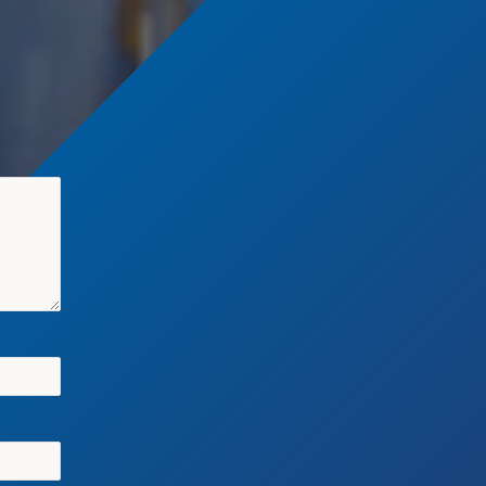
intensieve industrie en
verantwoordelijk voor...