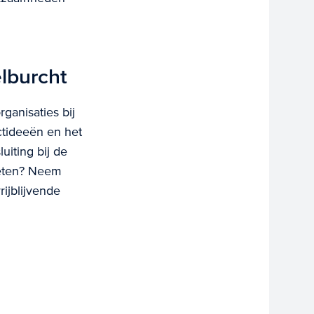
lburcht
ganisaties bij
ctideeën en het
iting bij de
weten? Neem
ijblijvende