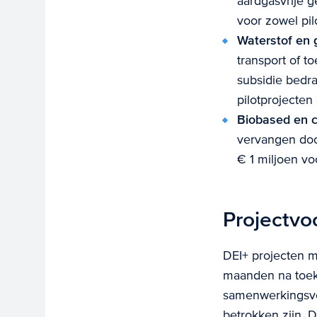
aardgasvrije 
voor zowel pil
Waterstof en 
transport of 
subsidie bedr
pilotprojecten
Biobased en c
vervangen door
€ 1 miljoen vo
Projectv
DEI+ projecten m
maanden na toeke
samenwerkingsve
betrokken zijn.