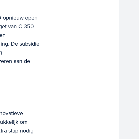
6 opnieuw open
get van € 350
 en
ving. De subsidie
g
everen aan de
nnovatieve
rukkelijk om
tra stap nodig