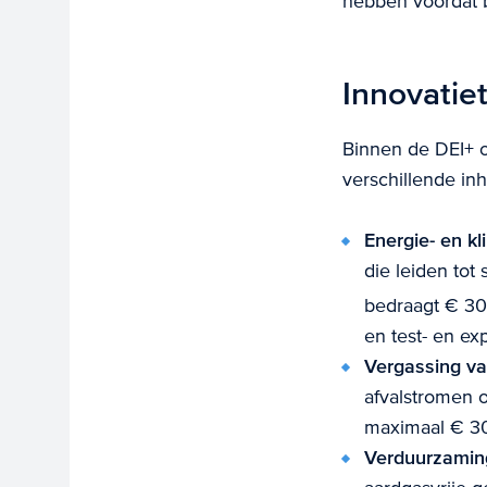
hebben voordat b
Innovatie
Binnen de DEI+ 
verschillende in
Energie- en kl
die leiden tot 
bedraagt € 30
en test- en ex
Vergassing va
afvalstromen 
maximaal € 30 
Verduurzamin