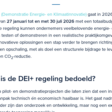
 (Demonstratie Energie- en Klimaatinnovatie)
gaat in 202
 van
27 januari tot en met 30 juli 2026
met een totaalbud
ze regeling kunnen ondernemers veelbelovende energie-
s testen of demonstreren in een realistische praktijkomge
novatieve oplossingen een stap verder te brengen richtin
en opschaling, met als doel een structurele bijdrage te l
 en CO
-reductie.
2
is de DEI+ regeling bedoeld?
p pilot- en demonstratieprojecten die laten zien dat een i
anpak technisch én economisch haalbaar is. Het gaat nad
rder zijn dan onderzoek en ontwikkeling, maar nog een ex