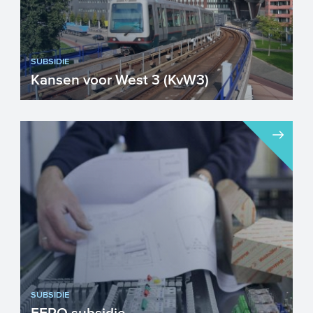
SUBSIDIE
Kansen voor West 3 (KvW3)
Binnen Kansen voor West zetten
bedrijven en publieke partners uit de
Randstad zich samen in om de re...
SUBSIDIE
EFRO subsidie