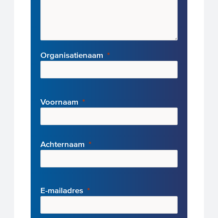
Organisatienaam
Voornaam
Achternaam
E-mai
ladres