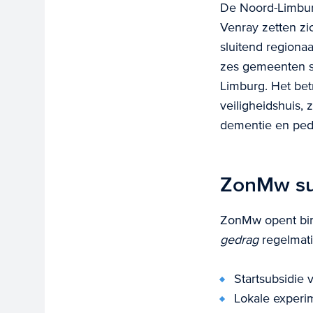
De Noord-Limbur
Venray zetten zi
sluitend regiona
zes gemeenten s
Limburg. Het betr
veiligheidshuis,
dementie en ped
ZonMw su
ZonMw opent bi
gedrag
regelmat
Startsubsidie 
Lokale experi