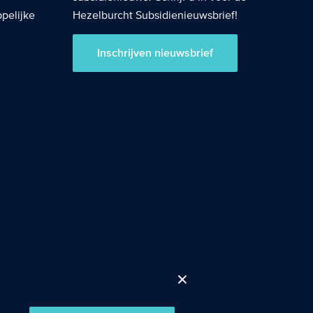
pelijke
Hezelburcht Subsidienieuwsbrief!
Inschrijven nieuwsbrief
Cookies accepteren
Close