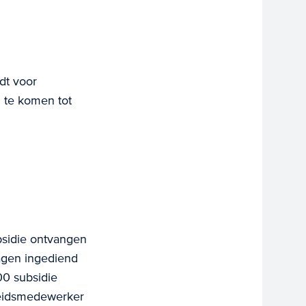
dt voor
 te komen tot
bsidie ontvangen
agen ingediend
0 subsidie
leidsmedewerker