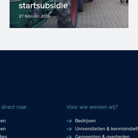
startsubsidie
27 februari 2018
De laatste jaren neemt het aantal
overlast gevende incidenten door
mensen met verward gedrag toe. Er...
direct naar
Voor wie werken wij?
ren
Bedrijven
ten
Universiteiten & kennisinstel
dies
Gemeenten & overheden