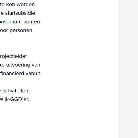
ste kon worden
e startsubsidie
consortium komen
voor personen
rojectleider
ke uitvoering van
financierd vanuit
ctiviteiten,
 Wijk-GGD’er.