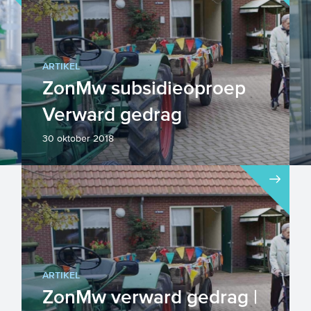
ARTIKEL
ZonMw subsidieoproep
Verward gedrag
30 oktober 2018
De laatste jaren neemt het aantal
overlastgevende incidenten door
mensen met verward gedrag toe. Er
...
ARTIKEL
ZonMw verward gedrag |