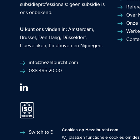
subsidieprofessionals: geen subsidie is
Refer
ons onbekend.
Over 
Onze 
U kunt ons vinden in:
Amsterdam
,
Werke
Brussel
,
Den Haag
,
Düsseldorf
,
Conta
Hoevelaken
,
Eindhoven
en
Nijmegen
.
info@hezelburcht.com
088 495 20 00
Fuctionele cookies
: De functionele co
Cookies op Hezelburcht.com
laten werken.
Switch to English
Wij plaatsen functionele cookies om dez