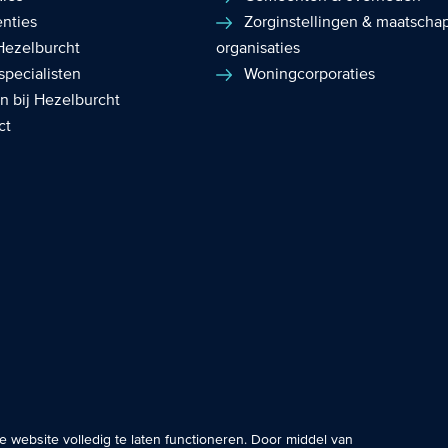
enties
Zorginstellingen & maatschap
Hezelburcht
organisaties
specialisten
Woningcorporaties
n bij Hezelburcht
ct
okies plaatsen wij altijd en zijn noodzakelijk om de website goed te
e website volledig te laten functioneren. Door middel van