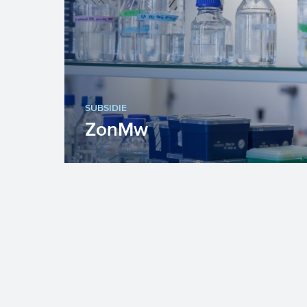
SUBSIDIE
ZonMw
ZonMw stimuleert met diverse
subsidieprogramma’s
gezondheidsonderzoek en
zorginnovatie in Nederlan...