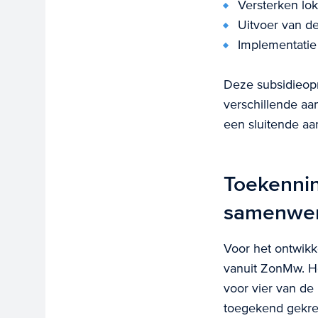
Versterken lok
Uitvoer van d
Implementatie
Deze subsidieopr
verschillende aa
een sluitende aa
Toekennin
samenwer
Voor het ontwik
vanuit ZonMw. H
voor vier van d
toegekend gekre