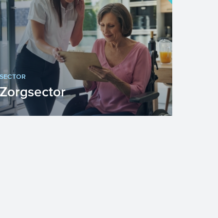
SECTOR
Zorgsector
“Lopen wij subsidies mis”? Wellicht
speelt deze vraag ook binnen uw
organisatie. Veel zorginste...