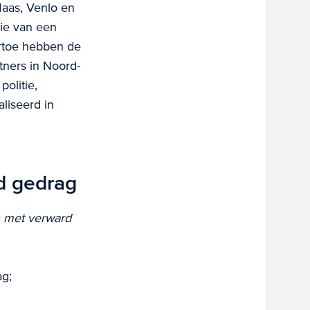
aas, Venlo en
tie van een
ertoe hebben de
ners in Noord-
politie,
liseerd in
d gedrag
 met verward
ag;