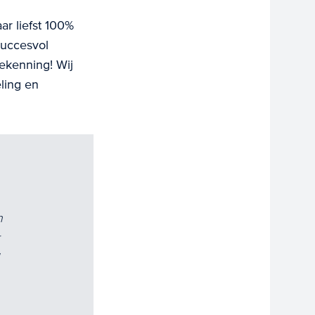
ar liefst 100%
succesvol
oekenning! Wij
ling en
n