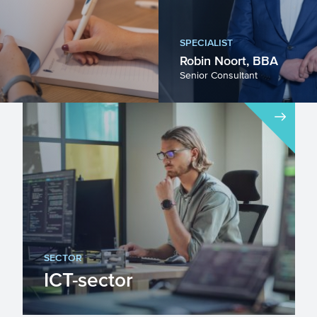
SPECIALIST
Robin Noort, BBA
Senior Consultant
ren in het verbeteren
 vaardigheden van uw
 ervaart u hier...
SECTOR
ICT-sector