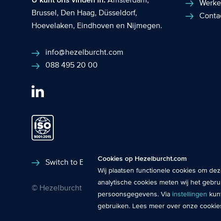
U kunt ons vinden in:
Werke
Brussel
,
Den Haag
,
Düsseldorf
,
Conta
Hoevelaken
,
Eindhoven
en
Nijmegen
.
info@hezelburcht.com
088 495 20 00
Fuctionele cookies
: De functionele co
Cookies op Hezelburcht.com
laten werken.
Switch to English
Wij plaatsen functionele cookies om dez
Analytische cookies
: Met analytische 
analytische cookies meten wij het gebr
© Hezelburcht 2026
inzicht in het functioneren van de web
persoonsgegevens. Via
instellingen
kunt
gebruiken. Lees meer over onze cookie
Tracking cookies
: Tracking cookies 
content en advertenties afstemmen o