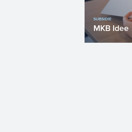
SUBSIDIE
MKB Idee
Wilt u investe
van kennis en
personeel, maar