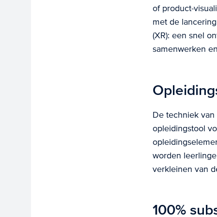
of product-visual
met de lancerin
(XR): een snel o
samenwerken en 
Opleidings
De techniek van
opleidingstool v
opleidingselemen
worden leerlinge
verkleinen van d
100% sub