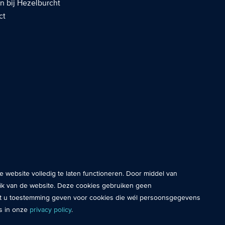
n bij Hezelburcht
ct
okies plaatsen wij altijd en zijn noodzakelijk om de website goed te
e website volledig te laten functioneren. Door middel van
cookies meten wij het gebruik van de website. Zo krijgen wij beter
uik van de website. Deze cookies gebruiken geen
site.
 u toestemming geven voor cookies die wél persoonsgegevens
s in onze
privacy policy
.
maken gebruik van persoonsgegevens. Hiermee kunnen we relevante
p de voorkeuren van bezoekers.