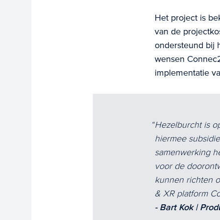
Het project is b
van de projectk
ondersteund bij 
wensen Connec2 
implementatie va
Hezelburcht is o
hiermee subsidie
samenwerking hee
voor de doorontw
kunnen richten 
& XR platform C
- Bart Kok | Pr