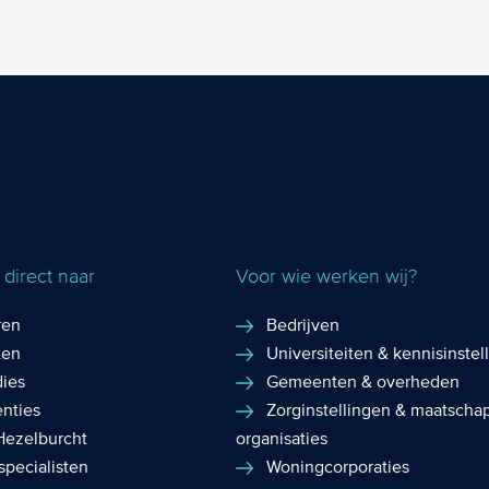
Innovatie is een belangrijke
voorwaarde voor economische groei.
Toepassing van ICT krijgt daarbij ee...
direct naar
Voor wie werken wij?
ren
Bedrijven
ten
Universiteiten & kennisinstel
dies
Gemeenten & overheden
enties
Zorginstellingen & maatschap
Hezelburcht
organisaties
specialisten
Woningcorporaties