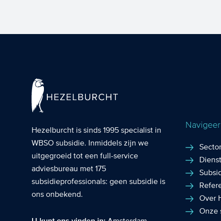
Navigeer 
Hezelburcht is sinds 1995 specialist in
WBSO subsidie
. Inmiddels zijn we
Secto
uitgegroeid tot een full-service
Diens
adviesbureau met 175
Subsi
subsidieprofessionals: geen subsidie is
Refer
ons onbekend.
Over 
Onze 
Amsterdam
,