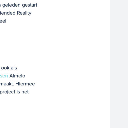
n geleden gestart
tended Reality
eel
ook als
sen
Almelo
emaakt. Hiermee
roject is het