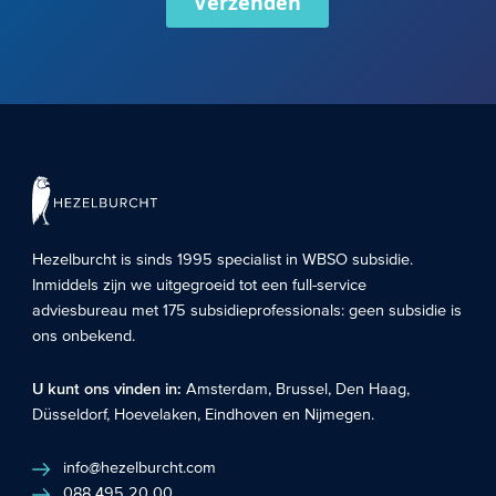
Verzenden
Hezelburcht is sinds 1995 specialist in
WBSO subsidie
.
Inmiddels zijn we uitgegroeid tot een full-service
adviesbureau met 175 subsidieprofessionals: geen subsidie is
ons onbekend.
U kunt ons vinden in:
Amsterdam
,
Brussel
,
Den Haag
,
Düsseldorf
,
Hoevelaken
,
Eindhoven
en
Nijmegen
.
info@hezelburcht.com
088 495 20 00