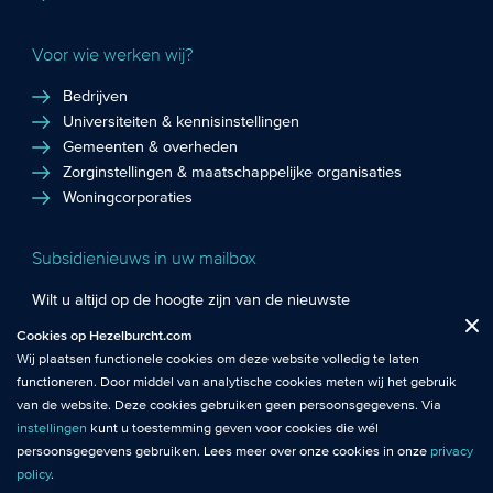
Voor wie werken wij?
Bedrijven
Universiteiten & kennisinstellingen
Gemeenten & overheden
Zorginstellingen & maatschappelijke organisaties
Woningcorporaties
Subsidienieuws in uw mailbox
Wilt u altijd op de hoogte zijn van de nieuwste
Fuctionele cookies
: De functionele cookies plaatsen wij altijd en zijn
subsidiekansen en het laatste subsidienieuws? Schrijf u in
Cookies op Hezelburcht.com
Close
noodzakelijk om de website goed te laten werken.
voor de Hezelburcht Subsidienieuwsbrief!
Wij plaatsen functionele cookies om deze website volledig te laten
functioneren. Door middel van analytische cookies meten wij het gebruik
Analytische cookies
: Met analytische cookies meten wij het gebruik van
Inschrijven nieuwsbrief
van de website. Deze cookies gebruiken geen persoonsgegevens. Via
de website. Zo krijgen wij beter inzicht in het functioneren van de
instellingen
kunt u toestemming geven voor cookies die wél
website.
persoonsgegevens gebruiken. Lees meer over onze cookies in onze
privacy
policy
.
© Hezelburcht 2026