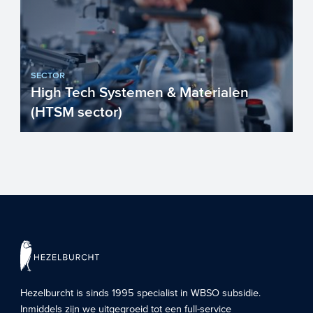
SECTOR
High Tech Systemen & Materialen
(HTSM sector)
Nederland is trots op haar
toonaangevende High Tech sector.
Nederlandse High Tech materialen,
compon...
Hezelburcht is sinds 1995 specialist in
WBSO subsidie
.
Inmiddels zijn we uitgegroeid tot een full-service