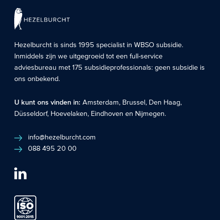
Hezelburcht is sinds 1995 specialist in
WBSO subsidie
.
Inmiddels zijn we uitgegroeid tot een full-service
adviesbureau met 175 subsidieprofessionals: geen subsidie is
ons onbekend.
U kunt ons vinden in:
Amsterdam
,
Brussel
,
Den Haag
,
Düsseldorf
,
Hoevelaken
,
Eindhoven
en
Nijmegen
.
info@hezelburcht.com
088 495 20 00