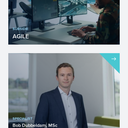
SUBSIDIE
AGILE
Wilt u als ondernemer
defensietechnologieën sneller en
effectiever ontwikkelen en
implementeren? Da...
SPECIALIST
Bob Dubbeldam, MSc