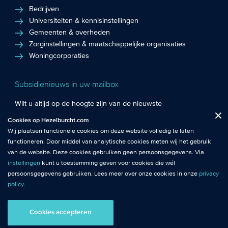
Bedrijven
Universiteiten & kennisinstellingen
Gemeenten & overheden
Zorginstellingen & maatschappelijke organisaties
Woningcorporaties
Subsidienieuws in uw mailbox
Wilt u altijd op de hoogte zijn van de nieuwste
Fuctionele cookies
: De functionele cookies plaatsen wij altijd en zijn
subsidiekansen en het laatste subsidienieuws? Schrijf u in
Cookies op Hezelburcht.com
Close
noodzakelijk om de website goed te laten werken.
voor de Hezelburcht Subsidienieuwsbrief!
Wij plaatsen functionele cookies om deze website volledig te laten
functioneren. Door middel van analytische cookies meten wij het gebruik
Analytische cookies
: Met analytische cookies meten wij het gebruik van
Inschrijven nieuwsbrief
van de website. Deze cookies gebruiken geen persoonsgegevens. Via
de website. Zo krijgen wij beter inzicht in het functioneren van de
instellingen
kunt u toestemming geven voor cookies die wél
website.
persoonsgegevens gebruiken. Lees meer over onze cookies in onze
privacy
policy
.
© Hezelburcht 2026
Tracking cookies
: Tracking cookies maken gebruik van
persoonsgegevens. Hiermee kunnen we relevante content en
Cookies accepteren
AI statement
Algemene Voorwaarden
Privacy
advertenties afstemmen op de voorkeuren van bezoekers.