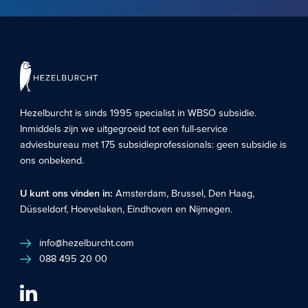
Hezelburcht is sinds 1995 specialist in
WBSO subsidie
.
Inmiddels zijn we uitgegroeid tot een full-service
adviesbureau met 175 subsidieprofessionals: geen subsidie is
ons onbekend.
U kunt ons vinden in:
Amsterdam
,
Brussel
,
Den Haag
,
Düsseldorf
,
Hoevelaken
,
Eindhoven
en
Nijmegen
.
info@hezelburcht.com
088 495 20 00