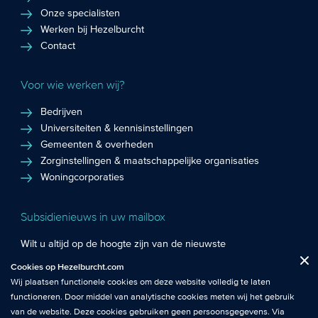
Onze specialisten
Werken bij Hezelburcht
Contact
Voor wie werken wij?
Bedrijven
Universiteiten & kennisinstellingen
Gemeenten & overheden
Zorginstellingen & maatschappelijke organisaties
Woningcorporaties
Subsidienieuws in uw mailbox
Wilt u altijd op de hoogte zijn van de nieuwste
Fuctionele cookies
: De functionele cookies plaatsen wij altijd en zijn
subsidiekansen en het laatste subsidienieuws? Schrijf u in
Cookies op Hezelburcht.com
Close
noodzakelijk om de website goed te laten werken.
voor de Hezelburcht Subsidienieuwsbrief!
Wij plaatsen functionele cookies om deze website volledig te laten
functioneren. Door middel van analytische cookies meten wij het gebruik
Analytische cookies
: Met analytische cookies meten wij het gebruik van
Inschrijven nieuwsbrief
van de website. Deze cookies gebruiken geen persoonsgegevens. Via