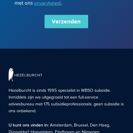
met ons
.
privacybeleid
Verzenden
Hezelburcht is sinds 1995 specialist in
WBSO subsidie
.
Inmiddels zijn we uitgegroeid tot een full-service
adviesbureau met 175 subsidieprofessionals: geen subsidie is
ons onbekend.
U kunt ons vinden in:
Amsterdam
,
Brussel
,
Den Haag
,
Düsseldorf
,
Hoevelaken
,
Eindhoven
en
Nijmegen
.