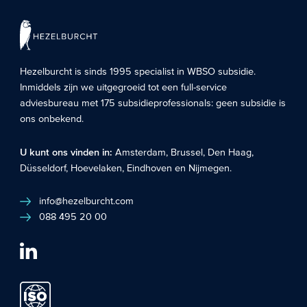
Hezelburcht is sinds 1995 specialist in
WBSO subsidie
.
Inmiddels zijn we uitgegroeid tot een full-service
adviesbureau met 175 subsidieprofessionals: geen subsidie is
ons onbekend.
U kunt ons vinden in:
Amsterdam
,
Brussel
,
Den Haag
,
Düsseldorf
,
Hoevelaken
,
Eindhoven
en
Nijmegen
.
info@hezelburcht.com
088 495 20 00