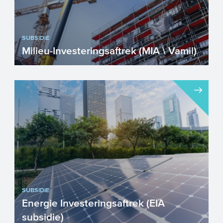
SUBSIDIE
Milieu-Investeringsaftrek (MIA \ Vamil)
Met de MIA en Vamil kunnen
ondernemers fiscaal voordelig investeren
in milieuvriendelijke technieken...
SUBSIDIE
Energie Investeringsaftrek (EIA
subsidie)