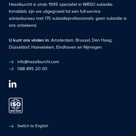
Hezelburcht is sinds 1995 specialist in
WBSO subsidie
.
Inmiddels zijn we uitgegroeid tot een full-service
adviesbureau met 175 subsidieprofessionals: geen subsidie is
ons onbekend.
U kunt ons vinden in:
Amsterdam
,
Brussel
,
Den Haag
,
Düsseldorf
,
Hoevelaken
,
Eindhoven
en
Nijmegen
.
info@hezelburcht.com
088 495 20 00
Switch to English