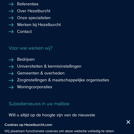
Referenties
Over Hezelburcht
Onze specialisten
Werken bij Hezelburcht
Contact
Voor wie werken wij?
Bedrijven
Universiteiten & kennisinstellingen
Gemeenten & overheden
Zorginstellingen & maatschappelijke organisaties
Woningcorporaties
Subsidienieuws in uw mailbox
Wilt u altijd op de hoogte zijn van de nieuwste
Fuctionele cookies
: De functionele cookies plaatsen wij altijd en zijn
subsidiekansen en het laatste subsidienieuws? Schrijf u in
Cookies op Hezelburcht.com
Close
noodzakelijk om de website goed te laten werken.
voor de Hezelburcht Subsidienieuwsbrief!
Wij plaatsen functionele cookies om deze website volledig te laten