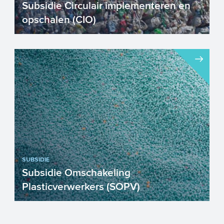
Subsidie Circulair implementeren en
opschalen (CIO)
Bent u als ondernemer actief in het
opnieuw gebruiken, repareren of met
hoge kwaliteit recyclen van ...
SUBSIDIE
Subsidie Omschakeling
Plasticverwerkers (SOPV)
Is uw bedrijf een verwerker van plastic en