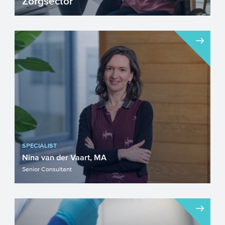
Zorgsector
“Lopen wij subsidies mis”? Wellicht speelt
deze vraag ook binnen uw organisatie.
Veel zorginste...
SPECIALIST
Nina van der Vaart, MA
Senior Consultant