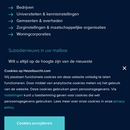
Bedrijven
Universiteiten & kennisinstellingen
Gemeenten & overheden
Zorginstellingen & maatschappelijke organisaties
Woningcorporaties
Subsidienieuws in uw mailbox
Wilt u altijd op de hoogte zijn van de nieuwste
Fuctionele cookies
: De functionele cookies plaatsen wij altijd en zijn
subsidiekansen en het laatste subsidienieuws? Schrijf u in
Cookies op Hezelburcht.com
Close
noodzakelijk om de website goed te laten werken.
voor de Hezelburcht Subsidienieuwsbrief!
Wij plaatsen functionele cookies om deze website volledig te laten
functioneren. Door middel van analytische cookies meten wij het gebruik
Analytische cookies
: Met analytische cookies meten wij het gebruik van
Inschrijven nieuwsbrief
van de website. Deze cookies gebruiken geen persoonsgegevens. Via
de website. Zo krijgen wij beter inzicht in het functioneren van de
instellingen
kunt u toestemming geven voor cookies die wél
website.
persoonsgegevens gebruiken. Lees meer over onze cookies in onze
privacy
policy
.
© Hezelburcht 2026
Tracking cookies
: Tracking cookies maken gebruik van
persoonsgegevens. Hiermee kunnen we relevante content en
Cookies accepteren
AI statement
Algemene Voorwaarden
Privacy
advertenties afstemmen op de voorkeuren van bezoekers.