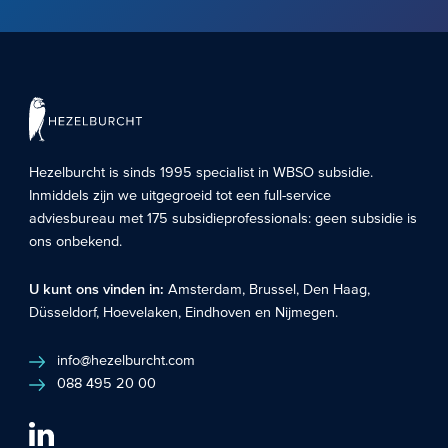
Hezelburcht is sinds 1995 specialist in
WBSO subsidie
.
Inmiddels zijn we uitgegroeid tot een full-service
adviesbureau met 175 subsidieprofessionals: geen subsidie is
ons onbekend.
U kunt ons vinden in:
Amsterdam
,
Brussel
,
Den Haag
,
Düsseldorf
,
Hoevelaken
,
Eindhoven
en
Nijmegen
.
info@hezelburcht.com
088 495 20 00