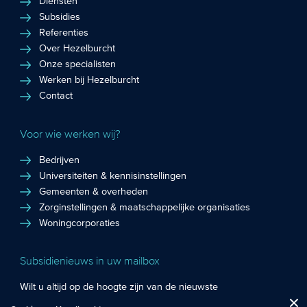
Diensten
Subsidies
Referenties
Over Hezelburcht
Onze specialisten
Werken bij Hezelburcht
Contact
Voor wie werken wij?
Bedrijven
Universiteiten & kennisinstellingen
Gemeenten & overheden
Zorginstellingen & maatschappelijke organisaties
Woningcorporaties
Subsidienieuws in uw mailbox
Wilt u altijd op de hoogte zijn van de nieuwste
Fuctionele cookies
: De functionele cookies plaatsen wij altijd en zijn
subsidiekansen en het laatste subsidienieuws? Schrijf u in
Close