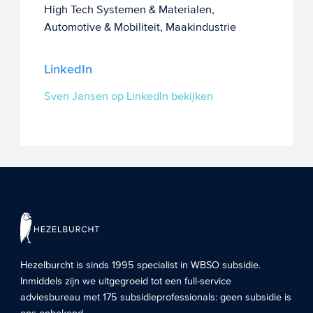
High Tech Systemen & Materialen,
Automotive & Mobiliteit, Maakindustrie
LinkedIn
Sven Jansen op LinkedIn bekijken
Hezelburcht is sinds 1995 specialist in
WBSO subsidie
.
Inmiddels zijn we uitgegroeid tot een full-service
adviesbureau met 175 subsidieprofessionals: geen subsidie is