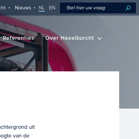
cht
Nieuws
NL
EN
Referenties
Over Hezelburcht
achtergrond uit
oogte van de