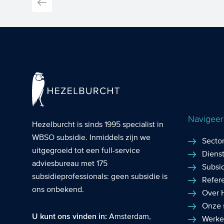
Navigeer 
Hezelburcht is sinds 1995 specialist in
WBSO subsidie
. Inmiddels zijn we
Secto
uitgegroeid tot een full-service
Diens
adviesbureau met 175
Subsi
subsidieprofessionals: geen subsidie is
Refer
ons onbekend.
Over 
Onze 
U kunt ons vinden in:
Amsterdam
,
Werke