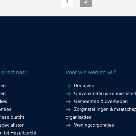
1
2
speelt deze vraag ook binnen uw
organisatie. Veel zorginste...
direct naar
Voor wie werken wij?
ren
Bedrijven
ten
Universiteiten & kennisinstel
dies
Gemeenten & overheden
enties
Zorginstellingen & maatschap
Hezelburcht
organisaties
specialisten
Woningcorporaties
n bij Hezelburcht