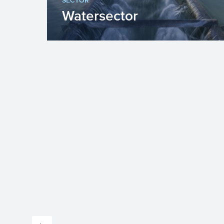
SECTOR
Watersector
Nederland waterland. Grond- en
oppervlaktewater zijn belangrijk als
bron voor drinkwater, landbouw e...