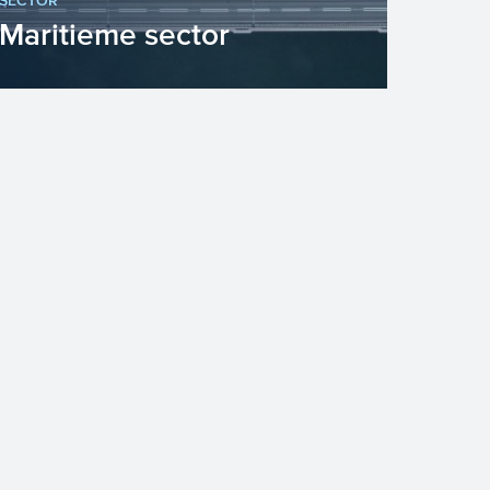
SECTOR
Maritieme sector
De positie van Nederland aan de
Noordzee levert kansen en
voordelen op, waaronder op het
gebied van ...