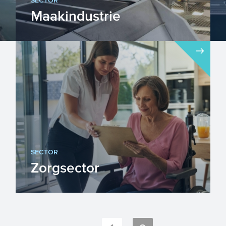
SECTOR
Maakindustrie
De maakindustrie is dé industrie
waarbinnen nieuwe producten
worden vervaardigd uit materialen.
Het...
SECTOR
Zorgsector
“Lopen wij subsidies mis”? Wellicht