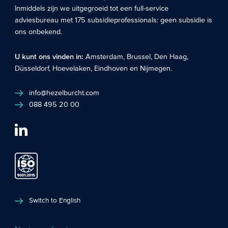
Inmiddels zijn we uitgegroeid tot een full-service
adviesbureau met 175 subsidieprofessionals: geen subsidie is
ons onbekend.
U kunt ons vinden in:
Amsterdam
,
Brussel
,
Den Haag
,
Düsseldorf
,
Hoevelaken
,
Eindhoven
en
Nijmegen
.
info@hezelburcht.com
088 495 20 00
Switch to English