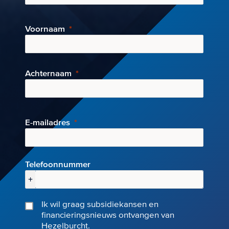
Voornaam
Achternaam
E-mai
ladres
Telefoonnummer
+
Ik wil graag subsidiekansen en
financieringsnieuws ontvangen van
Hezelburcht.