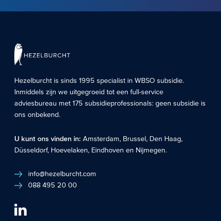
Hezelburcht is sinds 1995 specialist in
WBSO subsidie
.
Inmiddels zijn we uitgegroeid tot een full-service
adviesbureau met 175 subsidieprofessionals: geen subsidie is
ons onbekend.
U kunt ons vinden in:
Amsterdam
,
Brussel
,
Den Haag
,
Düsseldorf
,
Hoevelaken
,
Eindhoven
en
Nijmegen
.
info@hezelburcht.com
088 495 20 00