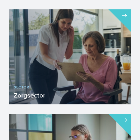
SECTOR
Zorgsector
“Lopen wij subsidies mis”? Wellicht speelt
deze vraag ook binnen uw organisatie.
Veel zorginste...