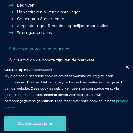
Bedrijven
Universiteiten & kennisinstellingen
Gemeenten & overheden
Zorginstellingen & maatschappelijke organisaties
Woningcorporaties
Subsidienieuws in uw mailbox
Wilt u altijd op de hoogte zijn van de nieuwste
Fuctionele cookies
: De functionele cookies plaatsen wij altijd en zijn
subsidiekansen en het laatste subsidienieuws? Schrijf u in
Cookies op Hezelburcht.com
Close
noodzakelijk om de website goed te laten werken.
voor de Hezelburcht Subsidienieuwsbrief!
Wij plaatsen functionele cookies om deze website volledig te laten
functioneren. Door middel van analytische cookies meten wij het gebruik
Analytische cookies
: Met analytische cookies meten wij het gebruik van
Inschrijven nieuwsbrief
van de website. Deze cookies gebruiken geen persoonsgegevens. Via
de website. Zo krijgen wij beter inzicht in het functioneren van de
instellingen
kunt u toestemming geven voor cookies die wél
website.
persoonsgegevens gebruiken. Lees meer over onze cookies in onze
privacy
policy
.
© Hezelburcht 2026
Tracking cookies
: Tracking cookies maken gebruik van
persoonsgegevens. Hiermee kunnen we relevante content en
Cookies accepteren
AI statement
Algemene Voorwaarden
Privacy
advertenties afstemmen op de voorkeuren van bezoekers.