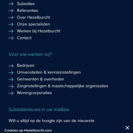
Subsidies
Referenties
Over Hezelburcht
Onze specialisten
Werken bij Hezelburcht
Contact
Voor wie werken wij?
Bedrijven
Universiteiten & kennisinstellingen
Gemeenten & overheden
Zorginstellingen & maatschappelijke organisaties
Woningcorporaties
Subsidienieuws in uw mailbox
Wilt u altijd op de hoogte zijn van de nieuwste
Fuctionele cookies
: De functionele cookies plaatsen wij altijd en zijn
subsidiekansen en het laatste subsidienieuws? Schrijf u in
Cookies op Hezelburcht.com
Close