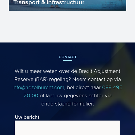
Transport & Infrastructuur
Nederland heeft een internationale
toppositie als het gaat om Transport &
Infrastructuur. Onze g...
CONTACT
Wilt u meer weten over de Brexit Adjustment
Reserve (BAR) regeling? Neem contact op via
info@hezelburcht.com
, bel direct naar
088 495
20 00
of laat uw gegevens achter via
onderstaand formulier:
Uw bericht