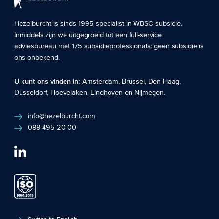
Hezelburcht is sinds 1995 specialist in
WBSO subsidie
.
Inmiddels zijn we uitgegroeid tot een full-service
adviesbureau met 175 subsidieprofessionals: geen subsidie is
ons onbekend.
U kunt ons vinden in:
Amsterdam
,
Brussel
,
Den Haag
,
Düsseldorf
,
Hoevelaken
,
Eindhoven
en
Nijmegen
.
info@hezelburcht.com
088 495 20 00