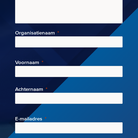
Organisatienaam
Voornaam
Achternaam
E-mai
ladres